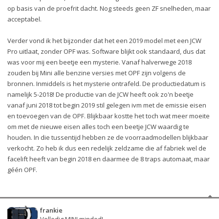
op basis van de proefrit dacht. Nog steeds geen ZF snelheden, maar
acceptabel.
Verder vond ik het bijzonder dat het een 2019 model met een JCW
Pro uitlaat, zonder OPF was. Software blijkt ook standaard, dus dat
was voor mij een beetje een mysterie. Vanaf halverwege 2018
zouden bij Mini alle benzine versies met OPF zijn volgens de
bronnen. Inmiddels is het mysterie ontrafeld. De productiedatum is
namelijk 5-2018! De productie van de JCW heeft ook zo'n beetje
vanaf juni 2018 tot begin 2019 stil gelegen ivm met de emissie eisen
en toevoegen van de OPF. Blijkbaar kostte het toch wat meer moeite
om met de nieuwe eisen alles toch een beetje JCW waardig te
houden. In die tussentijd hebben ze de voorraadmodellen blijkbaar
verkocht. Zo heb ik dus een redelijk zeldzame die af fabriek wel de
facelift heeft van begin 2018 en daarmee de 8 traps automaat, maar
géén OPF.
frankie