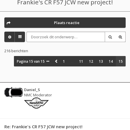
Frankie's CR F57 JCW new project!
Plaats reactie
216 berichten
Pagina
15
van
15
1
…
11
12
13
14
15
Daniel_S
NMC Moderator
Re: Frankie's CR F57 JCW new project!