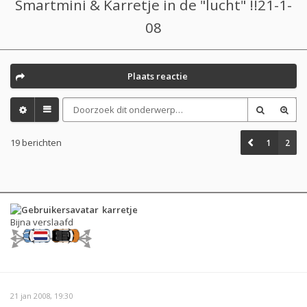
Smartmini & Karretje in de "lucht" !!21-1-
08
Plaats reactie
19 berichten
1
2
karretje
Bijna verslaafd
21 jan 2008, 19:30