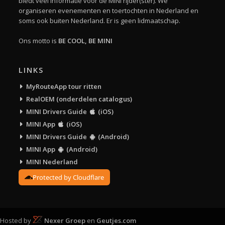
biedt veel informatie voor de MINI rijder(ster). We
organiseren evenementen en toertochten in Nederland en
soms ook buiten Nederland. Er is geen lidmaatschap.
Ons motto is
BE COOL, BE MINI
LINKS
MyRouteApp tour ritten
RealOEM (onderdelen catalogus)
MINI Drivers Guide
(iOS)
MINI App
(iOS)
MINI Drivers Guide
(Android)
MINI App
(Android)
MINI Nederland
Protected by Cloudflare
Hosted by
Nexer Groep
en
Geutjes.com