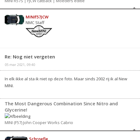
MINI R57S | FJCW catback | Moeders editie
MINIf57JCW
NMC Staff
Re: Nog niet vergeten
05 mar 2021, 09:40
In elk ikke al sta ik niet op deze foto. Maar sinds 2002 rij ik al New
MINI.
The Most Dangerous Combination Since Nitro and
Glycerine!
MINI (F57) John Cooper Works Cabrio
Schroefie