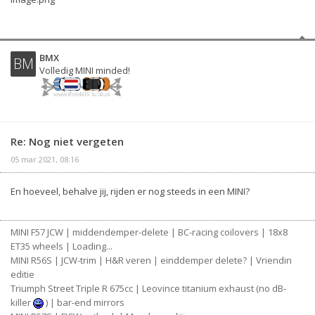
BMX
BM
Volledig MINI minded!
Re: Nog niet vergeten
05 mar 2021, 08:16
En hoeveel, behalve jij, rijden er nog steeds in een MINI?
MINI F57 JCW | middendemper-delete | BC-racing coilovers | 18x8
ET35 wheels | Loading...
MINI R56S | JCW-trim | H&R veren | einddemper delete? | Vriendin
editie
Triumph Street Triple R 675cc | Leovince titanium exhaust (no dB-
killer
) | bar-end mirrors