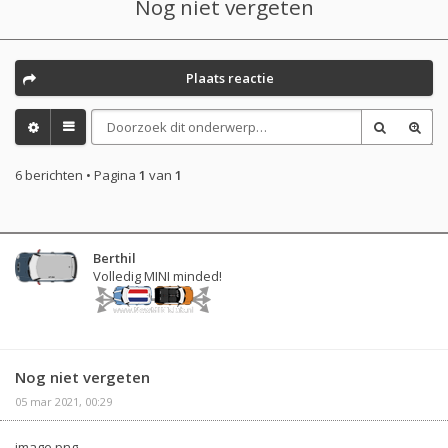
Nog niet vergeten
Plaats reactie
6 berichten • Pagina
1
van
1
Berthil
Volledig MINI minded!
Nog niet vergeten
05 mar 2021, 00:29
image.png