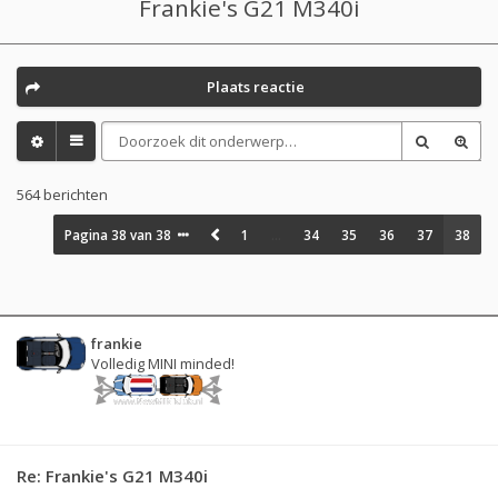
Frankie's G21 M340i
Plaats reactie
564 berichten
Pagina
38
van
38
1
…
34
35
36
37
38
frankie
Volledig MINI minded!
Re: Frankie's G21 M340i