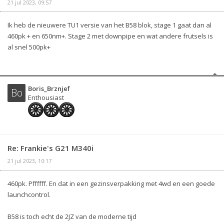
21 jul 2023, 09:57
Ik heb de nieuwere TU1 versie van het B58 blok, stage 1 gaat dan al
460pk + en 650nm+. Stage 2 met downpipe en wat andere frutsels is
al snel 500pk+
Boris_Brznjef
Bo
Enthousiast
Re: Frankie's G21 M340i
21 jul 2023, 10:17
460pk. Pffffff. En dat in een gezinsverpakking met 4wd en een goede
launchcontrol.
B58 is toch echt de 2JZ van de moderne tijd