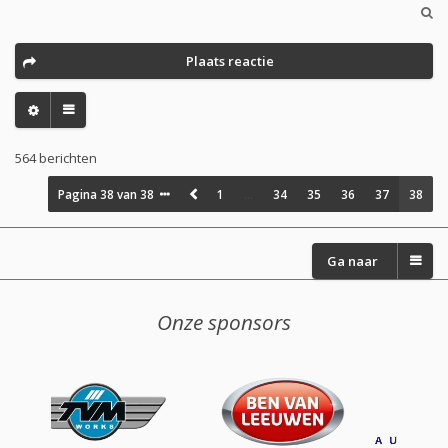
Plaats reactie
564 berichten
Pagina
38
van
38
1
…
34
35
36
37
38
Ga naar
Onze sponsors