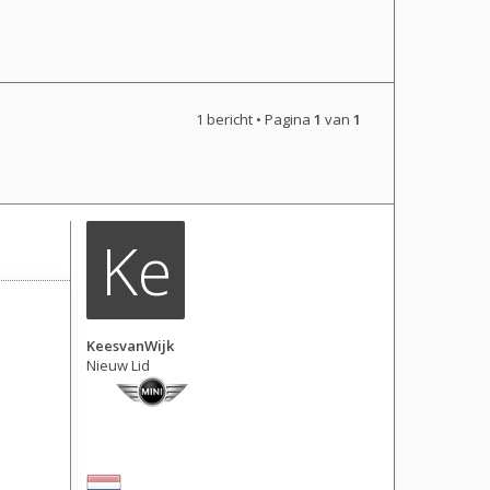
1 bericht • Pagina
1
van
1
Ke
KeesvanWijk
Nieuw Lid
Berichten: 3
Lid geworden op:
06 mar 2025, 18:17