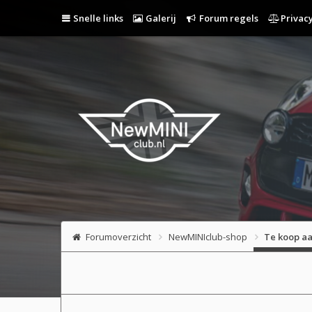
Snelle links
Galerij
Forum regels
Privacy
Forumoverzicht
NewMINIclub-shop
Te koop aa