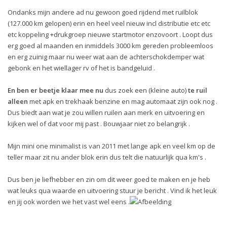
Ondanks mijn andere ad nu gewoon goed rijdend met ruilblok
(127.000 km gelopen) erin en heel veel nieuw incl distributie etc etc
etc koppeling +drukgroep nieuwe startmotor enzovoort . Loopt dus
erg goed al maanden en inmiddels 3000 km gereden probleemloos
en erg zuinig maar nu weer wat aan de achterschokdemper wat
gebonk en het wiellager rv of het is bandgeluid .
En ben er beetje klaar mee nu
dus zoek een (kleine auto)
te ruil
alleen
met apk en trekhaak benzine en mag automaat zijn ook nog .
Dus biedt aan wat je zou willen ruilen aan merk en uitvoering en
kijken wel of dat voor mij past . Bouwjaar niet zo belangrijk .
Mijn mini one minimalist is van 2011 met lange apk en veel km op de
teller maar zit nu ander blok erin dus telt die natuurlijk qua km's .
Dus ben je liefhebber en zin om dit weer goed te maken en je heb
wat leuks qua waarde en uitvoering stuur je bericht . Vind ik het leuk
en jij ook worden we het vast wel eens .