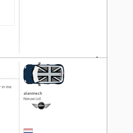
r in me
alanmech
Nieuw Lid
Berichten: 2
Lid geworden op:
16 nov 2025, 16:09