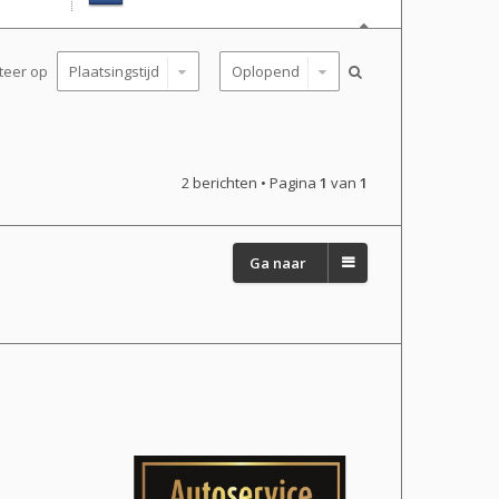
teer op
2 berichten • Pagina
1
van
1
Ga naar