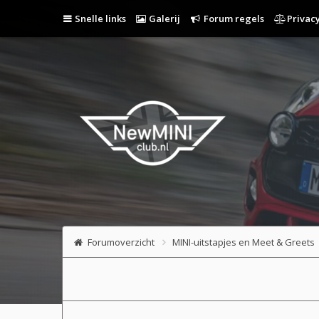
Snelle links
Galerij
Forum regels
Privacy
Forumoverzicht
MINI-uitstapjes en Meet & Greets