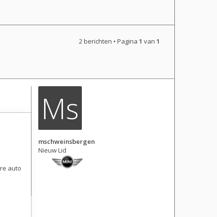
2 berichten • Pagina
1
van
1
Ms
mschweinsbergen
Nieuw Lid
re auto
Berichten: 9
Lid geworden op:
23 apr 2023, 19:37