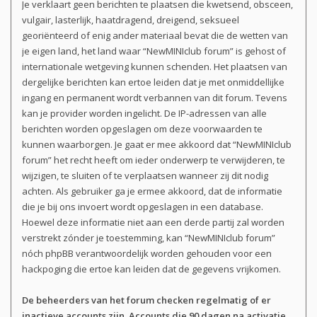
Je verklaart geen berichten te plaatsen die kwetsend, obsceen,
vulgair, lasterlijk, haatdragend, dreigend, seksueel
georiënteerd of enig ander materiaal bevat die de wetten van
je eigen land, het land waar “NewMINIclub forum” is gehost of
internationale wetgeving kunnen schenden. Het plaatsen van
dergelijke berichten kan ertoe leiden dat je met onmiddellijke
ingang en permanent wordt verbannen van dit forum. Tevens
kan je provider worden ingelicht. De IP-adressen van alle
berichten worden opgeslagen om deze voorwaarden te
kunnen waarborgen. Je gaat er mee akkoord dat “NewMINIclub
forum” het recht heeft om ieder onderwerp te verwijderen, te
wijzigen, te sluiten of te verplaatsen wanneer zij dit nodig
achten. Als gebruiker ga je ermee akkoord, dat de informatie
die je bij ons invoert wordt opgeslagen in een database.
Hoewel deze informatie niet aan een derde partij zal worden
verstrekt zónder je toestemming, kan “NewMINIclub forum”
nóch phpBB verantwoordelijk worden gehouden voor een
hackpoging die ertoe kan leiden dat de gegevens vrijkomen.
De beheerders van het forum checken regelmatig of er
inactieve accounts zijn. Accounts die
90 dagen
na activatie