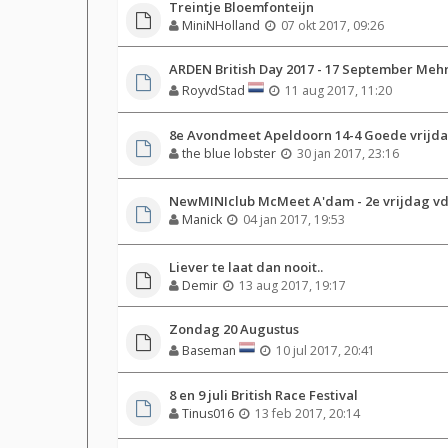
Treintje Bloemfonteijn
MiniNHolland
07 okt 2017, 09:26
ARDEN British Day 2017 - 17 September Meh
RoyvdStad
11 aug 2017, 11:20
8e Avondmeet Apeldoorn 14-4 Goede vrijd
the blue lobster
30 jan 2017, 23:16
NewMINIclub McMeet A'dam - 2e vrijdag v
Manick
04 jan 2017, 19:53
Liever te laat dan nooit..
Demir
13 aug 2017, 19:17
Zondag 20 Augustus
Baseman
10 jul 2017, 20:41
8 en 9 juli British Race Festival
Tinus016
13 feb 2017, 20:14