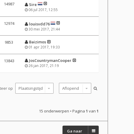
14987
Sire
06 jul 2017, 12:55
12974
louisvdd76
30 mei 2017, 21:44
Baizimos
9853
01 apr 2017, 19:33
JosCountrymanCooper
13843
26 jan 2017, 21:19
teer op
15 onderwerpen • Pagina
1
van
1
Ga naar