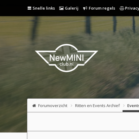
Snelle links
Galerij
Forum regels
Privacy
Forumoverzicht
Ritten en Events Archief
Event