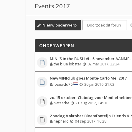
Events 2017
Nieuw onderwerp
ONDERWERPEN
MINI'S in the BUSH VI - 5 november AANMEL
the blue lobster
02 mar 2017, 22:24
NewMINIclub goes Monte-Carlo Mei 2017
louisvdd76
30 jan 2016, 21:03
zo. 15 oktober, Clubdag voor Miniliefhebbe
Natascha
21 aug 2017, 14:10
Zondag 8 oktober Bloemfonteijn Friends & M
nepnerd
04 sep 2017, 16:28