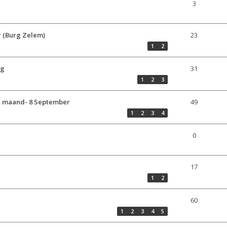
3
r (Burg Zelem)
23
1
2
ag
31
1
2
3
d maand- 8 September
49
1
2
3
4
0
17
1
2
60
1
2
3
4
5