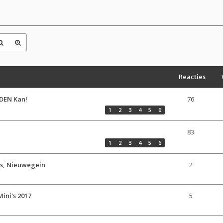
Reacties
DEN Kan!
76
1
2
3
4
5
6
83
1
2
3
4
5
6
rs, Nieuwegein
2
ini's 2017
5